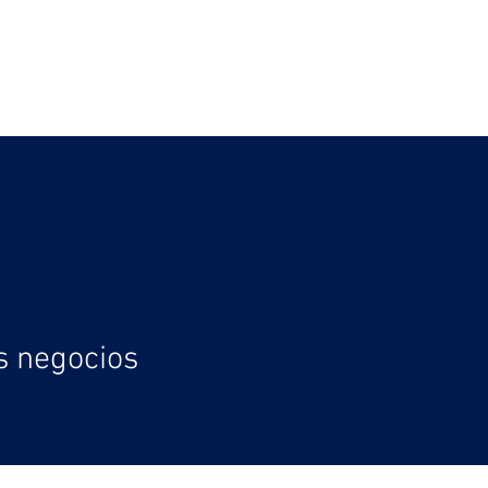
S
PUBLICACIONES
More
s negocios