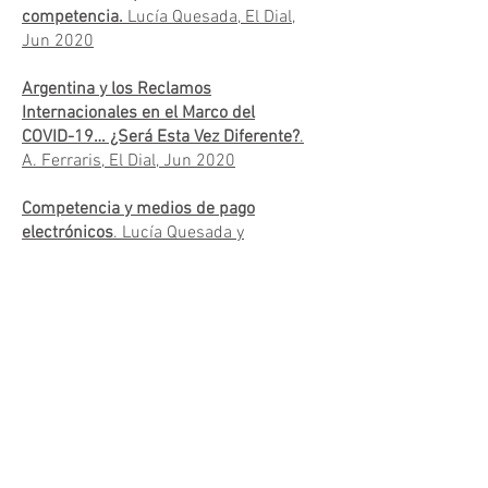
competencia.
Lucía Quesada, El Dial,
Jun 2020
Argentina y los Reclamos
Internacionales en el Marco del
COVID-19… ¿Será Esta Vez Diferente?
.
A. Ferraris, El Dial, Jun 2020
Competencia y medios de pago
electrónicos
. Lucía Quesada y
Eduardo Aracil, in Mora, S..J. y
Palazzi, P.A. (eds.), Fintech: Aspectos
Legales, Tomo I, Centro de Estudios
en Tecnología y Sociedad, Buenos
Aires, 2019
Un Nuevo Formato de Factura de
Servicios Públicos.
Andrés Ferraris,
Foco Económico, Nov 2019